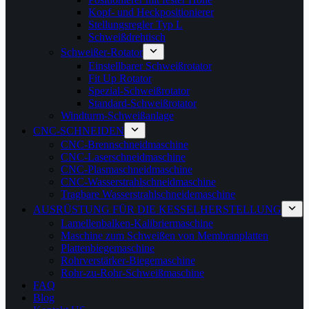
Kopf- und Heckpositionierer
Stellungsregler Typ L
Schweißdrehtisch
Schweißer-Rotator
Einstellbarer Schweißrotator
Fit Up Rotator
Spezial-Schweißrotator
Standard-Schweißrotator
Windturm-Schweißanlage
CNC-SCHNEIDEN
CNC-Brennschneidmaschine
CNC-Laserschneidmaschine
CNC-Plasmaschneidmaschine
CNC-Wasserstrahlschneidmaschine
Tragbare Wasserstrahlschneidemaschine
AUSRÜSTUNG FÜR DIE KESSELHERSTELLUNG
Lamellenbalken-Kalibriermaschine
Maschine zum Schweißen von Membranplatten
Plattenbiegemaschine
Rohrverstärker-Biegemaschine
Rohr-zu-Rohr-Schweißmaschine
FAQ
Blog