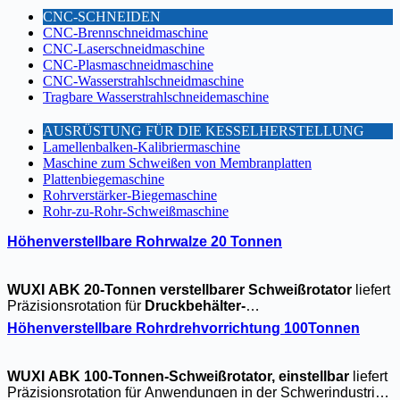
CNC-SCHNEIDEN
CNC-Brennschneidmaschine
CNC-Laserschneidmaschine
CNC-Plasmaschneidmaschine
CNC-Wasserstrahlschneidmaschine
Tragbare Wasserstrahlschneidemaschine
AUSRÜSTUNG FÜR DIE KESSELHERSTELLUNG
Lamellenbalken-Kalibriermaschine
Maschine zum Schweißen von Membranplatten
Plattenbiegemaschine
Rohrverstärker-Biegemaschine
Rohr-zu-Rohr-Schweißmaschine
Höhenverstellbare Rohrwalze 20 Tonnen
WUXI ABK 20-Tonnen verstellbarer Schweißrotator
liefert
Präzisionsrotation für
Druckbehälter-
Fertigung
und
Stahlbauschweißen
. Mit
hydraulische
Höhenverstellbare Rohrdrehvorrichtung 100Tonnen
Höhenverstellung
und
Anti-Rutsch-
Rollen
diese
Industriestellungsregler
Griffe
Großrohre
mit
einer Genauigkeit von ±0,5°.
CE/ISO-zertifiziert
mit
2 Jahre
WUXI ABK 100-Tonnen-Schweißrotator, einstellbar
liefert
Garantie
ideal für
Schiffbau
und
Windturm
Projekte.
Präzisionsrotation für Anwendungen in der Schwerindustrie.