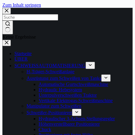
Zum Inhalt springen
Keine Ergebnisse
Startseite
ÜBER
SCHWEISSAUTOMATISIERUNG
H-Träger-Schweißanlage
Ausrüstung zum Schweißen von Tanks
Automatische Gurtschweißmaschine
Hydrauilc Hebesystem
Unterpulverschweißen Traktor
Vertikale Elektrogas-Schweißmaschine
Manipulator zum Schweißen
Schweißer-Positionierer
Hydraulischer 3-Achsen-Stellungsregler
Höhenverstellbarer Positionierer
Chuck
Positionierer mit fester Höhe