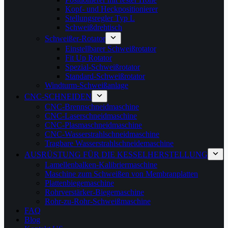
Kopf- und Heckpositionierer
Stellungsregler Typ L
Schweißdrehtisch
Schweißer-Rotator
Einstellbarer Schweißrotator
Fit Up Rotator
Spezial-Schweißrotator
Standard-Schweißrotator
Windturm-Schweißanlage
CNC-SCHNEIDEN
CNC-Brennschneidmaschine
CNC-Laserschneidmaschine
CNC-Plasmaschneidmaschine
CNC-Wasserstrahlschneidmaschine
Tragbare Wasserstrahlschneidemaschine
AUSRÜSTUNG FÜR DIE KESSELHERSTELLUNG
Lamellenbalken-Kalibriermaschine
Maschine zum Schweißen von Membranplatten
Plattenbiegemaschine
Rohrverstärker-Biegemaschine
Rohr-zu-Rohr-Schweißmaschine
FAQ
Blog