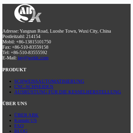
Lösung
ist ideal für
Luft- und Raumfahrt,
Kaltschneiden mit
6000bar Ultra-Hochdruck
, Erstellen
1-
Automobilindustrie und Metallverarbeitung
.
1,5 mm Schnittspaltbreite
ohne Wärmeverzerrung.
Die
modulare Konstruktion
reduziert die Wartungskosten
Ausgestattet mit
ATEX-Zertifizierung für
um 50%.
ISO9001 und CE zertifiziert
.
Explosionsschutz
und
90%
Wasserrückgewinnung
diese
umweltfreundliche
Lösung
ist ideal für
Luft- und Raumfahrt,
Adresse: Yangnan Road, Luoshe Town, Wuxi City, China
Automobilindustrie und Metallverarbeitung
.
Postleitzahl: 214154
Die
modulare Konstruktion
reduziert die Wartungskosten
Mobil: +86-13815101750
um 50%.
ISO9001 und CE zertifiziert
.
Fax: +86-510-83559158
Tel: +86-510-83555592
E-Mail:
jay@weldc.com
PRODUKT
SCHWEISSAUTOMATISIERUNG
CNC-SCHNEIDEN
AUSRÜSTUNG FÜR DIE KESSELHERSTELLUNG
ÜBER UNS
ÜBER ABK
Kontakt US
FAQ
BLOG