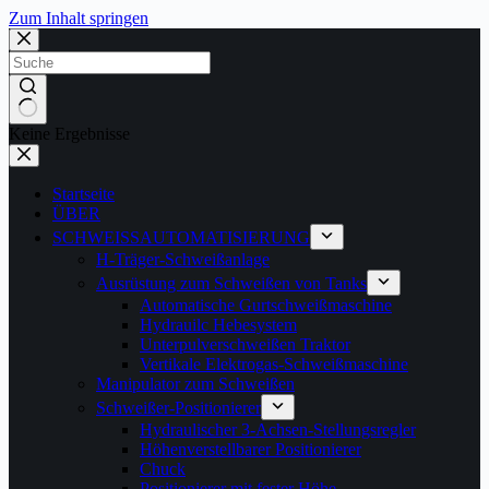
Zum Inhalt springen
Keine Ergebnisse
Startseite
ÜBER
SCHWEISSAUTOMATISIERUNG
H-Träger-Schweißanlage
Ausrüstung zum Schweißen von Tanks
Automatische Gurtschweißmaschine
Hydrauilc Hebesystem
Unterpulverschweißen Traktor
Vertikale Elektrogas-Schweißmaschine
Manipulator zum Schweißen
Schweißer-Positionierer
Hydraulischer 3-Achsen-Stellungsregler
Höhenverstellbarer Positionierer
Chuck
Positionierer mit fester Höhe