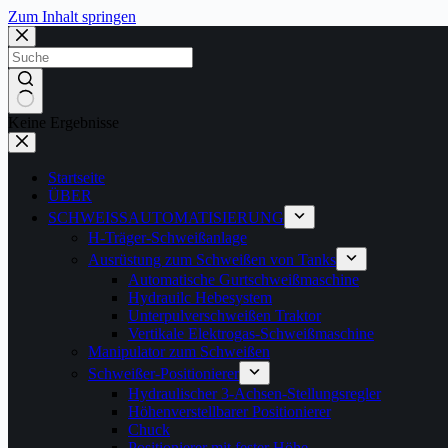
Zum Inhalt springen
Keine Ergebnisse
Startseite
ÜBER
SCHWEISSAUTOMATISIERUNG
H-Träger-Schweißanlage
Ausrüstung zum Schweißen von Tanks
Automatische Gurtschweißmaschine
Hydrauilc Hebesystem
Unterpulverschweißen Traktor
Vertikale Elektrogas-Schweißmaschine
Manipulator zum Schweißen
Schweißer-Positionierer
Hydraulischer 3-Achsen-Stellungsregler
Höhenverstellbarer Positionierer
Chuck
Positionierer mit fester Höhe