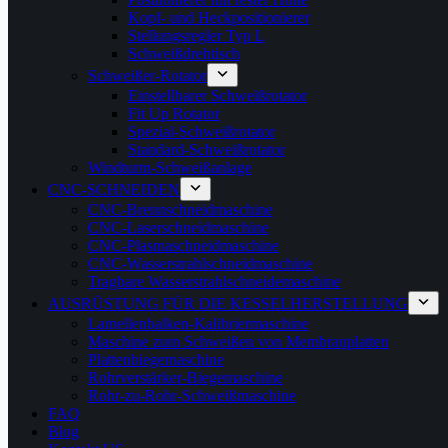
Kopf- und Heckpositionierer
Stellungsregler Typ L
Schweißdrehtisch
Schweißer-Rotator
Einstellbarer Schweißrotator
Fit Up Rotator
Spezial-Schweißrotator
Standard-Schweißrotator
Windturm-Schweißanlage
CNC-SCHNEIDEN
CNC-Brennschneidmaschine
CNC-Laserschneidmaschine
CNC-Plasmaschneidmaschine
CNC-Wasserstrahlschneidmaschine
Tragbare Wasserstrahlschneidemaschine
AUSRÜSTUNG FÜR DIE KESSELHERSTELLUNG
Lamellenbalken-Kalibriermaschine
Maschine zum Schweißen von Membranplatten
Plattenbiegemaschine
Rohrverstärker-Biegemaschine
Rohr-zu-Rohr-Schweißmaschine
FAQ
Blog