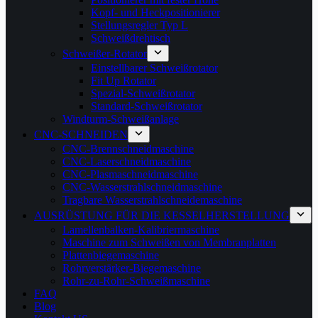
Kopf- und Heckpositionierer
Stellungsregler Typ L
Schweißdrehtisch
Schweißer-Rotator
Einstellbarer Schweißrotator
Fit Up Rotator
Spezial-Schweißrotator
Standard-Schweißrotator
Windturm-Schweißanlage
CNC-SCHNEIDEN
CNC-Brennschneidmaschine
CNC-Laserschneidmaschine
CNC-Plasmaschneidmaschine
CNC-Wasserstrahlschneidmaschine
Tragbare Wasserstrahlschneidemaschine
AUSRÜSTUNG FÜR DIE KESSELHERSTELLUNG
Lamellenbalken-Kalibriermaschine
Maschine zum Schweißen von Membranplatten
Plattenbiegemaschine
Rohrverstärker-Biegemaschine
Rohr-zu-Rohr-Schweißmaschine
FAQ
Blog