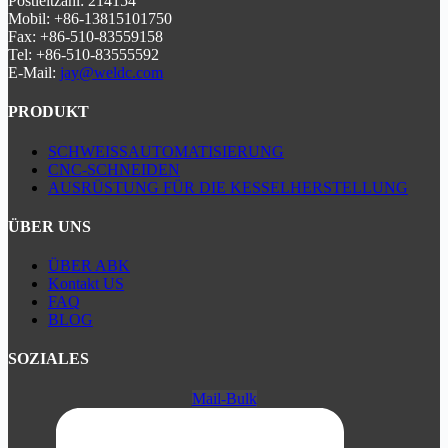
Postleitzahl: 214154
Die
modulare Konstruktion
reduziert die Wartungskosten
Mobil: +86-13815101750
um 50%.
ISO9001 und CE zertifiziert
.
Fax: +86-510-83559158
Tel: +86-510-83555592
E-Mail:
jay@weldc.com
PRODUKT
SCHWEISSAUTOMATISIERUNG
CNC-SCHNEIDEN
AUSRÜSTUNG FÜR DIE KESSELHERSTELLUNG
ÜBER UNS
ÜBER ABK
Kontakt US
FAQ
BLOG
SOZIALES
Mail-Bulk