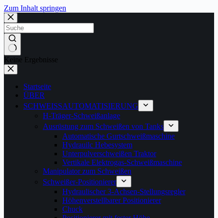
Zum Inhalt springen
Keine Ergebnisse
Startseite
ÜBER
SCHWEISSAUTOMATISIERUNG
H-Träger-Schweißanlage
Ausrüstung zum Schweißen von Tanks
Automatische Gurtschweißmaschine
Hydrauilc Hebesystem
Unterpulverschweißen Traktor
Vertikale Elektrogas-Schweißmaschine
Manipulator zum Schweißen
Schweißer-Positionierer
Hydraulischer 3-Achsen-Stellungsregler
Höhenverstellbarer Positionierer
Chuck
Positionierer mit fester Höhe