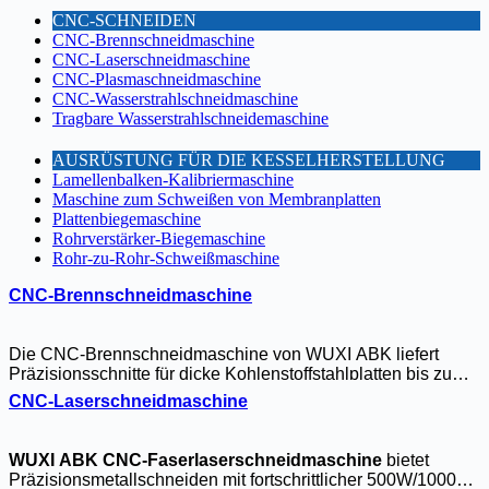
CNC-SCHNEIDEN
CNC-Brennschneidmaschine
CNC-Laserschneidmaschine
CNC-Plasmaschneidmaschine
CNC-Wasserstrahlschneidmaschine
Tragbare Wasserstrahlschneidemaschine
AUSRÜSTUNG FÜR DIE KESSELHERSTELLUNG
Lamellenbalken-Kalibriermaschine
Maschine zum Schweißen von Membranplatten
Plattenbiegemaschine
Rohrverstärker-Biegemaschine
Rohr-zu-Rohr-Schweißmaschine
CNC-Brennschneidmaschine
Die CNC-Brennschneidmaschine von WUXI ABK liefert
Präzisionsschnitte für dicke Kohlenstoffstahlplatten bis zu
300 mm. Mit ihrer fortschrittlichen Gassteuerung und stabilen
CNC-Laserschneidmaschine
Leistung gewährleistet sie saubere Schnitte mit minimaler
Schlacke. Die robuste Konstruktion und das
benutzerfreundliche CNC-System machen sie ideal für
WUXI ABK CNC-Faserlaserschneidmaschine
bietet
schwere industrielle Anwendungen wie Schiffbau und
Präzisionsmetallschneiden mit fortschrittlicher 500W/1000W