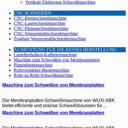
Vertikale Elektrogas-Schweißmaschine
CNC-SCHNEIDEN
CNC-Brennschneidmaschine
CNC-Laserschneidmaschine
CNC-Plasmaschneidmaschine
CNC-Wasserstrahlschneidmaschine
Tragbare Wasserstrahlschneidemaschine
AUSRÜSTUNG FÜR DIE KESSELHERSTELLUNG
Lamellenbalken-Kalibriermaschine
Maschine zum Schweißen von Membranplatten
Plattenbiegemaschine
Rohrverstärker-Biegemaschine
Rohr-zu-Rohr-Schweißmaschine
Maschine zum Schweißen von Membranplatten
Die Membranplatten-Schweißmaschine von WUXI ABK
bietet effiziente und präzise Schweißlösungen für
Kesselmembranwände und Wärmetauscherplatten. Mit
Maschine zum Schweißen von Membranplatten
automatischer Nahtverfolgung und SPS-gesteuertem Betrieb
gewährleistet sie eine gleichbleibende Schweißqualität mit
minimalem Verzug. Diese Maschine wurde für das