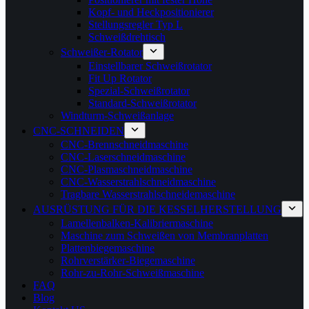
Kopf- und Heckpositionierer
Stellungsregler Typ L
Schweißdrehtisch
Schweißer-Rotator
Einstellbarer Schweißrotator
Fit Up Rotator
Spezial-Schweißrotator
Standard-Schweißrotator
Windturm-Schweißanlage
CNC-SCHNEIDEN
CNC-Brennschneidmaschine
CNC-Laserschneidmaschine
CNC-Plasmaschneidmaschine
CNC-Wasserstrahlschneidmaschine
Tragbare Wasserstrahlschneidemaschine
AUSRÜSTUNG FÜR DIE KESSELHERSTELLUNG
Lamellenbalken-Kalibriermaschine
Maschine zum Schweißen von Membranplatten
Plattenbiegemaschine
Rohrverstärker-Biegemaschine
Rohr-zu-Rohr-Schweißmaschine
FAQ
Blog