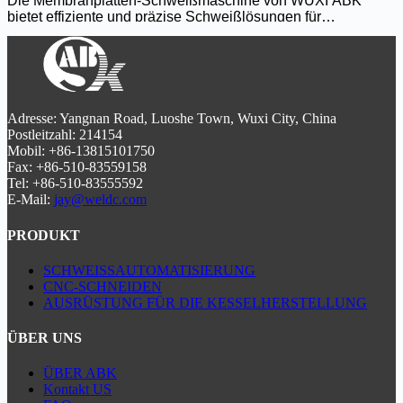
Die Membranplatten-Schweißmaschine von WUXI ABK
Schweißen von Kohlenstoffstahl, Edelstahl und Legierungen
bietet effiziente und präzise Schweißlösungen für
entwickelt und verbessert die Produktivität in Kraftwerken
Kesselmembranwände und Wärmetauscherplatten. Mit
und in der industriellen Fertigung.
automatischer Nahtverfolgung und SPS-gesteuertem Betrieb
gewährleistet sie eine gleichbleibende Schweißqualität mit
minimalem Verzug. Diese Maschine wurde für das
Schweißen von Kohlenstoffstahl, Edelstahl und Legierungen
entwickelt und verbessert die Produktivität in Kraftwerken
Adresse: Yangnan Road, Luoshe Town, Wuxi City, China
und in der industriellen Fertigung.
Postleitzahl: 214154
Mobil: +86-13815101750
Fax: +86-510-83559158
Tel: +86-510-83555592
E-Mail:
jay@weldc.com
PRODUKT
SCHWEISSAUTOMATISIERUNG
CNC-SCHNEIDEN
AUSRÜSTUNG FÜR DIE KESSELHERSTELLUNG
ÜBER UNS
ÜBER ABK
Kontakt US