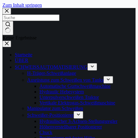
Zum Inhalt springen
Keine Ergebnisse
Startseite
ÜBER
SCHWEISSAUTOMATISIERUNG
H-Träger-Schweißanlage
Ausrüstung zum Schweißen von Tanks
Automatische Gurtschweißmaschine
Hydrauilc Hebesystem
Unterpulverschweißen Traktor
Vertikale Elektrogas-Schweißmaschine
Manipulator zum Schweißen
Schweißer-Positionierer
Hydraulischer 3-Achsen-Stellungsregler
Höhenverstellbarer Positionierer
Chuck
Positionierer mit fester Höhe