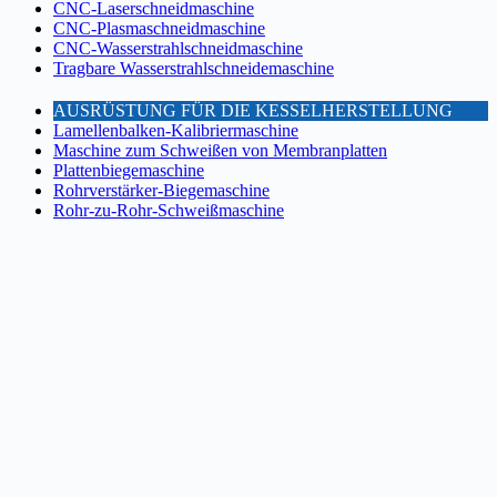
CNC-Laserschneidmaschine
CNC-Plasmaschneidmaschine
CNC-Wasserstrahlschneidmaschine
Tragbare Wasserstrahlschneidemaschine
AUSRÜSTUNG FÜR DIE KESSELHERSTELLUNG
Lamellenbalken-Kalibriermaschine
Maschine zum Schweißen von Membranplatten
Plattenbiegemaschine
Rohrverstärker-Biegemaschine
Rohr-zu-Rohr-Schweißmaschine