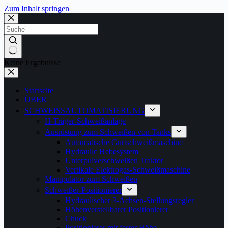
Zum Inhalt springen
Keine Ergebnisse
Startseite
ÜBER
SCHWEISSAUTOMATISIERUNG
H-Träger-Schweißanlage
Ausrüstung zum Schweißen von Tanks
Automatische Gurtschweißmaschine
Hydrauilc Hebesystem
Unterpulverschweißen Traktor
Vertikale Elektrogas-Schweißmaschine
Manipulator zum Schweißen
Schweißer-Positionierer
Hydraulischer 3-Achsen-Stellungsregler
Höhenverstellbarer Positionierer
Chuck
Positionierer mit fester Höhe