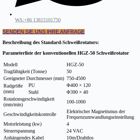
WA:+86 13815101750
SENDEN SIE UNS IHRE ANFRAGE
Beschreibung des Standard-Schweißrotators:
Parameterliste der konventionellen HGZ
-50
Schweißrotator
Modell
HGZ-50
Tragfähigkeit (Tonne)
50
Geeigneter Durchmesser (mm)
750-4500
PU
Φ400 × 120
Radgröße
(mm)
Stahl
Φ390 × 40
Rotationsgeschwindigkeit
100-1000
(mm/min)
Elektrischer Magnetismus der
Geschwindigkeitskontrolle
Frequenzumwandlungseinstellung
Motorleistung (kw)
4
Steuerspannung
24 VAC
Anhängendes Kabel
10m/Drahtlos