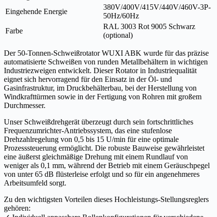
380V/400V/415V/440V/460V-3P-
Eingehende Energie
50Hz/60Hz
RAL 3003 Rot 9005 Schwarz
Farbe
(optional)
Der 50-Tonnen-Schweißrotator WUXI ABK wurde für das präzise
automatisierte Schweißen von runden Metallbehältern in wichtigen
Industriezweigen entwickelt. Dieser Rotator in Industriequalität
eignet sich hervorragend für den Einsatz in der Öl- und
Gasinfrastruktur, im Druckbehälterbau, bei der Herstellung von
Windkrafttürmen sowie in der Fertigung von Rohren mit großem
Durchmesser.
Unser Schweißdrehgerät überzeugt durch sein fortschrittliches
Frequenzumrichter-Antriebssystem, das eine stufenlose
Drehzahlregelung von 0,5 bis 15 U/min für eine optimale
Prozesssteuerung ermöglicht. Die robuste Bauweise gewährleistet
eine äußerst gleichmäßige Drehung mit einem Rundlauf von
weniger als 0,1 mm, während der Betrieb mit einem Geräuschpegel
von unter 65 dB flüsterleise erfolgt und so für ein angenehmeres
Arbeitsumfeld sorgt.
Zu den wichtigsten Vorteilen dieses Hochleistungs-Stellungsreglers
gehören: