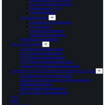
Kopf- und Heckpositionierer
Stellungsregler Typ L
Schweißdrehtisch
Schweißer-Rotator
Einstellbarer Schweißrotator
Fit Up Rotator
Spezial-Schweißrotator
Standard-Schweißrotator
Windturm-Schweißanlage
CNC-SCHNEIDEN
CNC-Brennschneidmaschine
CNC-Laserschneidmaschine
CNC-Plasmaschneidmaschine
CNC-Wasserstrahlschneidmaschine
Tragbare Wasserstrahlschneidemaschine
AUSRÜSTUNG FÜR DIE KESSELHERSTELLUNG
Lamellenbalken-Kalibriermaschine
Maschine zum Schweißen von Membranplatten
Plattenbiegemaschine
Rohrverstärker-Biegemaschine
Rohr-zu-Rohr-Schweißmaschine
FAQ
Blog