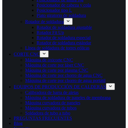
Posicionador de cabeza y cola
Posicionador tipo L
Plato giratorio de soldadura
Rotador de soldadura
Rotador de soldadura ajustable
Rotador Fit Up
Rotador de soldadura especial
Rotador de soldadura estándar
Línea de soldadura de torres eólicas
CORTE CNC
Máquina de oxicorte CNC
Máquina de corte por láser CNC
Máquina de corte por plasma CNC
Máquina de corte por chorro de agua CNC
Máquina de corte por chorro de agua portátil
EQUIPOS DE PRODUCCIÓN DE CALDERAS
Calibradora de barra de aletas
Máquina de soldadura de paneles de membrana
Máquina curvadora de paneles
Máquina curvadora de tubos
Soldadora de tubo a tubo
PREGUNTAS FRECUENTES
Blog