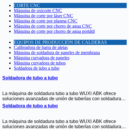
CORTE CNC
Máquina de oxicorte CNC
Máquina de corte por láser CNC
Máquina de corte por plasma CNC
Máquina de corte por chorro de agua CNC
Máquina de corte por chorro de agua portátil
EQUIPOS DE PRODUCCIÓN DE CALDERAS
Calibradora de barra de aletas
Máquina de soldadura de paneles de membrana
Máquina curvadora de paneles
Máquina curvadora de tubos
Soldadora de tubo a tubo
Soldadora de tubo a tubo
La máquina de soldadura tubo a tubo WUXI ABK ofrece
soluciones avanzadas de unión de tuberías con soldadura
híbrida GTAW/MIG y tecnología TIG de hilo caliente. Con
Soldadora de tubo a tubo
control AVC inteligente, rendimiento certificado ASME/EN y
tasas de deposición más rápidas 40%, esta soldadora
garantiza resultados de alta calidad para aplicaciones de
La máquina de soldadura tubo a tubo WUXI ABK ofrece
calderas, centrales eléctricas y tuberías industriales. El
soluciones avanzadas de unión de tuberías con soldadura