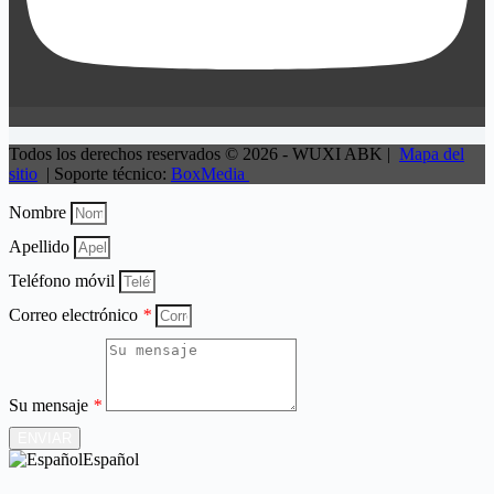
Todos los derechos reservados © 2026 - WUXI ABK |
Mapa del
sitio
| Soporte técnico:
BoxMedia
Nombre
Apellido
Teléfono móvil
Correo electrónico
*
Su mensaje
*
ENVIAR
Español