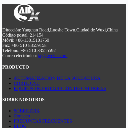
software de autoaprendizaje mejora aún más la precisión y
híbrida GTAW/MIG y tecnología TIG de hilo caliente. Con
la eficacia de la soldadura.
control AVC inteligente, rendimiento certificado ASME/EN y
tasas de deposición más rápidas 40%, esta soldadora
garantiza resultados de alta calidad para aplicaciones de
calderas, centrales eléctricas y tuberías industriales. El
software de autoaprendizaje mejora aún más la precisión y
Dirección: Yangnan Road,Luoshe Town,Ciudad de Wuxi,China
la eficacia de la soldadura.
Código postal: 214154
Móvil: +86-13815101750
Fax: +86-510-83559158
Teléfono: +86-510-83555592
Correo electrónico:
jay@weldc.com
PRODUCTO
AUTOMATIZACIÓN DE LA SOLDADURA
CORTE CNC
EQUIPOS DE PRODUCCIÓN DE CALDERAS
SOBRE NOSOTROS
SOBRE ABK
Contacto
PREGUNTAS FRECUENTES
BLOG