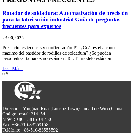
Rotador de soldadura: Automatización de precisión
para la fabricación industrial Guía de preguntas
frecuentes para expertos
23 06,2025
Prestaciones técnicas y configuración P1: ¿Cuál es el alcance
máximo del bastidor de rodillos de soldadura? ¿Se pueden
personalizar tamaños no estándar? R1: El modelo estándar
Leer Más "
Dirección: Yangnan Road,Luoshe Town,Ciudad de Wuxi,China
Código postal: 214154
Móvil: +86-13815101750
Fax: +86-510-83559158
Teléfono: +86-510-83555592