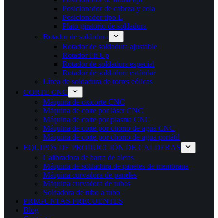
Posicionador de cabeza y cola
Posicionador tipo L
Plato giratorio de soldadura
Rotador de soldadura
Rotador de soldadura ajustable
Rotador Fit Up
Rotador de soldadura especial
Rotador de soldadura estándar
Línea de soldadura de torres eólicas
CORTE CNC
Máquina de oxicorte CNC
Máquina de corte por láser CNC
Máquina de corte por plasma CNC
Máquina de corte por chorro de agua CNC
Máquina de corte por chorro de agua portátil
EQUIPOS DE PRODUCCIÓN DE CALDERAS
Calibradora de barra de aletas
Máquina de soldadura de paneles de membrana
Máquina curvadora de paneles
Máquina curvadora de tubos
Soldadora de tubo a tubo
PREGUNTAS FRECUENTES
Blog