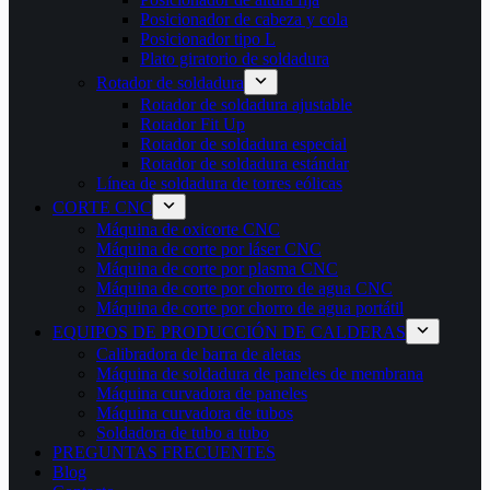
Posicionador de cabeza y cola
Posicionador tipo L
Plato giratorio de soldadura
Rotador de soldadura
Rotador de soldadura ajustable
Rotador Fit Up
Rotador de soldadura especial
Rotador de soldadura estándar
Línea de soldadura de torres eólicas
CORTE CNC
Máquina de oxicorte CNC
Máquina de corte por láser CNC
Máquina de corte por plasma CNC
Máquina de corte por chorro de agua CNC
Máquina de corte por chorro de agua portátil
EQUIPOS DE PRODUCCIÓN DE CALDERAS
Calibradora de barra de aletas
Máquina de soldadura de paneles de membrana
Máquina curvadora de paneles
Máquina curvadora de tubos
Soldadora de tubo a tubo
PREGUNTAS FRECUENTES
Blog