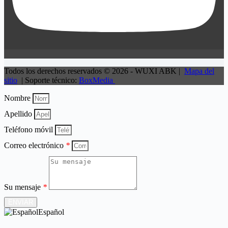
Todos los derechos reservados © 2026 - WUXI ABK |
Mapa del
sitio
| Soporte técnico:
BoxMedia
Nombre
Apellido
Teléfono móvil
Correo electrónico
*
Su mensaje
*
ENVIAR
Español