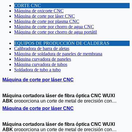
CORTE CNC
Máquina de oxicorte CNC
Máquina de corte por láser CNC
Máquina de corte por plasma CNC
Máquina de corte por chorro de agua CNC
Máquina de corte por chorro de agua portátil
EQUIPOS DE PRODUCCIÓN DE CALDERAS
Calibradora de barra de aletas
Máquina de soldadura de paneles de membrana
Máquina curvadora de paneles
Máquina curvadora de tubos
Soldadora de tubo a tubo
Máquina de corte por láser CNC
Máquina cortadora láser de fibra óptica CNC WUXI
ABK
proporciona un corte de metal de precisión con
tecnología láser de fibra avanzada de 500W/1000W. Con
Máquina de corte por láser CNC
guías HIWIN, servos Panasonic y sistema de control Befo de
Alemania, garantiza un procesamiento de alta velocidad y
bajo consumo de acero, aluminio y cobre. La eliminación de
Máquina cortadora láser de fibra óptica CNC WUXI
polvo integrada mantiene un funcionamiento limpio. Ideal
ABK
proporciona un corte de metal de precisión con