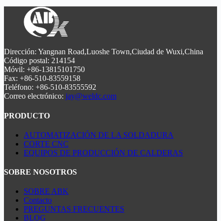
para las industrias de automoción, aeroespacial y de
tecnología láser de fibra avanzada de 500W/1000W. Con
fabricación de chapa metálica.
guías HIWIN, servos Panasonic y sistema de control Befo de
Alemania, garantiza un procesamiento de alta velocidad y
bajo consumo de acero, aluminio y cobre. La eliminación de
polvo integrada mantiene un funcionamiento limpio. Ideal
para las industrias de automoción, aeroespacial y de
Dirección: Yangnan Road,Luoshe Town,Ciudad de Wuxi,China
fabricación de chapa metálica.
Código postal: 214154
Móvil: +86-13815101750
Fax: +86-510-83559158
Teléfono: +86-510-83555592
Correo electrónico:
jay@weldc.com
PRODUCTO
AUTOMATIZACIÓN DE LA SOLDADURA
CORTE CNC
EQUIPOS DE PRODUCCIÓN DE CALDERAS
SOBRE NOSOTROS
SOBRE ABK
Contacto
PREGUNTAS FRECUENTES
BLOG