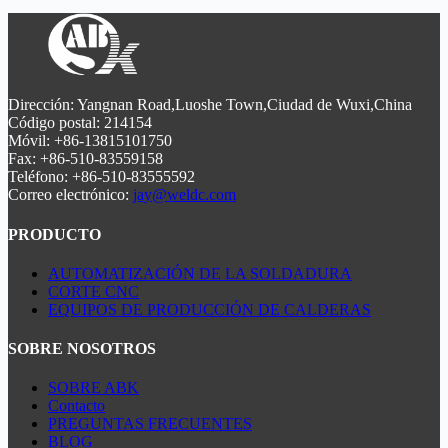
seguras y fiables a las industrias energética, eléctrica y
por WUXI ABK MACHINERY se ha convertido en la
química.
referencia del sector para la instalación de grandes tanques
de almacenamiento y la elevación de estructuras pesadas
de acero. Nuestro sistema combina tecnología hidráulica
avanzada y control inteligente para ofrecer soluciones
seguras y fiables a las industrias energética, eléctrica y
Dirección: Yangnan Road,Luoshe Town,Ciudad de Wuxi,China
química.
Código postal: 214154
Móvil: +86-13815101750
Fax: +86-510-83559158
Teléfono: +86-510-83555592
Correo electrónico:
jay@weldc.com
PRODUCTO
AUTOMATIZACIÓN DE LA SOLDADURA
CORTE CNC
EQUIPOS DE PRODUCCIÓN DE CALDERAS
SOBRE NOSOTROS
SOBRE ABK
Contacto
PREGUNTAS FRECUENTES
BLOG