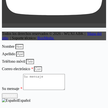
Todos los derechos reservados © 2026 - WUXI ABK |
Mapa del
sitio
| Soporte técnico:
BoxMedia
Nombre
Apellido
Teléfono móvil
Correo electrónico
*
Su mensaje
*
ENVIAR
Español