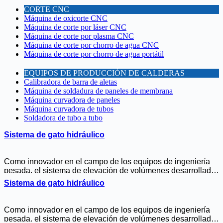
CORTE CNC
Máquina de oxicorte CNC
Máquina de corte por láser CNC
Máquina de corte por plasma CNC
Máquina de corte por chorro de agua CNC
Máquina de corte por chorro de agua portátil
EQUIPOS DE PRODUCCIÓN DE CALDERAS
Calibradora de barra de aletas
Máquina de soldadura de paneles de membrana
Máquina curvadora de paneles
Máquina curvadora de tubos
Soldadora de tubo a tubo
Sistema de gato hidráulico
Como innovador en el campo de los equipos de ingeniería
pesada, el sistema de elevación de volúmenes desarrollado
por WUXI ABK MACHINERY se ha convertido en la
Sistema de gato hidráulico
referencia del sector para la instalación de grandes tanques
de almacenamiento y la elevación de estructuras pesadas
de acero. Nuestro sistema combina tecnología hidráulica
Como innovador en el campo de los equipos de ingeniería
avanzada y control inteligente para ofrecer soluciones
pesada, el sistema de elevación de volúmenes desarrollado