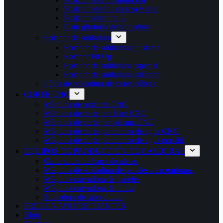
Posicionador de cabeza y cola
Posicionador tipo L
Plato giratorio de soldadura
Rotador de soldadura
Rotador de soldadura ajustable
Rotador Fit Up
Rotador de soldadura especial
Rotador de soldadura estándar
Línea de soldadura de torres eólicas
CORTE CNC
Máquina de oxicorte CNC
Máquina de corte por láser CNC
Máquina de corte por plasma CNC
Máquina de corte por chorro de agua CNC
Máquina de corte por chorro de agua portátil
EQUIPOS DE PRODUCCIÓN DE CALDERAS
Calibradora de barra de aletas
Máquina de soldadura de paneles de membrana
Máquina curvadora de paneles
Máquina curvadora de tubos
Soldadora de tubo a tubo
PREGUNTAS FRECUENTES
Blog