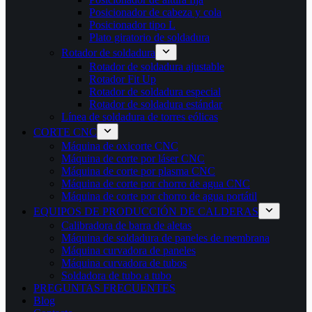
Posicionador de cabeza y cola
Posicionador tipo L
Plato giratorio de soldadura
Rotador de soldadura
Rotador de soldadura ajustable
Rotador Fit Up
Rotador de soldadura especial
Rotador de soldadura estándar
Línea de soldadura de torres eólicas
CORTE CNC
Máquina de oxicorte CNC
Máquina de corte por láser CNC
Máquina de corte por plasma CNC
Máquina de corte por chorro de agua CNC
Máquina de corte por chorro de agua portátil
EQUIPOS DE PRODUCCIÓN DE CALDERAS
Calibradora de barra de aletas
Máquina de soldadura de paneles de membrana
Máquina curvadora de paneles
Máquina curvadora de tubos
Soldadora de tubo a tubo
PREGUNTAS FRECUENTES
Blog