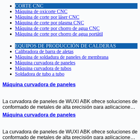
CORTE CNC
Máquina de oxicorte CNC
Máquina de corte por láser CNC
Máquina de corte por plasma CNC
Máquina de corte por chorro de agua CNC
Máquina de corte por chorro de agua portátil
EQUIPOS DE PRODUCCIÓN DE CALDERAS
Calibradora de barra de aletas
Máquina de soldadura de paneles de membrana
Máquina curvadora de paneles
Máquina curvadora de tubos
Soldadora de tubo a tubo
Máquina curvadora de paneles
La curvadora de paneles de WUXI ABK ofrece soluciones de
conformado de metales de alta precisión para aplicaciones
industriales. Disponible tanto en configuración
Máquina curvadora de paneles
servoaccionada como hidráulica, manipula tubos de hasta
Ø89 mm con espesores de pared de hasta 8 mm. Ideal para
paredes de calderas, construcción naval y fachadas
La curvadora de paneles de WUXI ABK ofrece soluciones de
arquitectónicas, la máquina se ajusta sin herramientas,
conformado de metales de alta precisión para aplicaciones