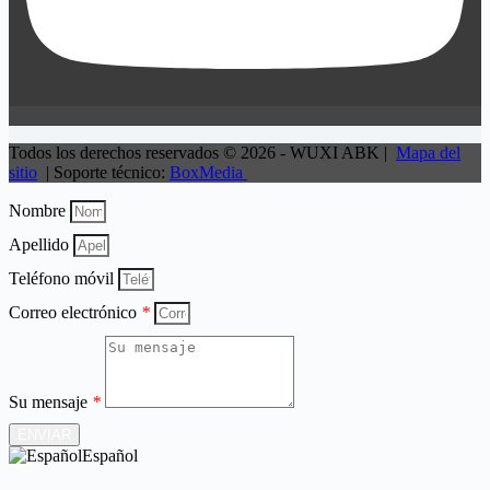
Todos los derechos reservados © 2026 - WUXI ABK |
Mapa del
sitio
| Soporte técnico:
BoxMedia
Nombre
Apellido
Teléfono móvil
Correo electrónico
*
Su mensaje
*
ENVIAR
Español