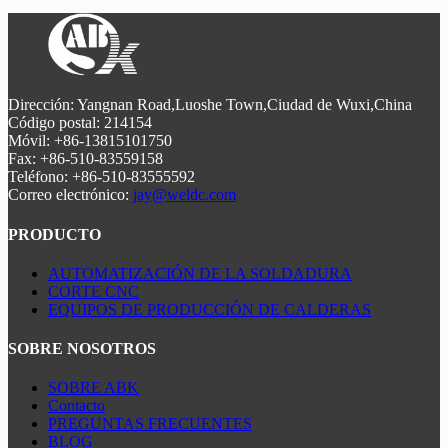
funciona con eficiencia energética y admite el curvado de
industriales. Disponible tanto en configuración
aleaciones personalizadas, como Inconel y titanio, para
servoaccionada como hidráulica, manipula tubos de hasta
requisitos de fabricación especializados.
Ø89 mm con espesores de pared de hasta 8 mm. Ideal para
paredes de calderas, construcción naval y fachadas
arquitectónicas, la máquina se ajusta sin herramientas,
funciona con eficiencia energética y admite el curvado de
Dirección: Yangnan Road,Luoshe Town,Ciudad de Wuxi,China
aleaciones personalizadas, como Inconel y titanio, para
Código postal: 214154
requisitos de fabricación especializados.
Móvil: +86-13815101750
Fax: +86-510-83559158
Teléfono: +86-510-83555592
Correo electrónico:
jay@weldc.com
PRODUCTO
AUTOMATIZACIÓN DE LA SOLDADURA
CORTE CNC
EQUIPOS DE PRODUCCIÓN DE CALDERAS
SOBRE NOSOTROS
SOBRE ABK
Contacto
PREGUNTAS FRECUENTES
BLOG