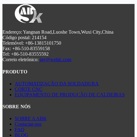
para garantia de qualidade.
alta de 6000 bar, atingindo uma largura de corte de 1-1,5 mm
sem distorção térmica. Com certificação ATEX e sistema de
reciclagem de água 90%, é ideal para aplicações
aeroespaciais e automóveis. O design modular reduz os
custos de manutenção em 50%. Certificação ISO9001 e CE
para garantia de qualidade.
Endereço: Yangnan Road,Luoshe Town,Wuxi City,China
Código postal: 214154
Telemóvel: +86-13815101750
Fax: +86-510-83559158
Tel: +86-510-83555592
Correio eletrónico:
jay@weldc.com
PRODUTO
AUTOMATIZAÇÃO DA SOLDADURA
CORTE CNC
EQUIPAMENTO DE PRODUÇÃO DE CALDEIRAS
SOBRE NÓS
SOBRE A ABK
Contactar-nos
FAQ
BLOG