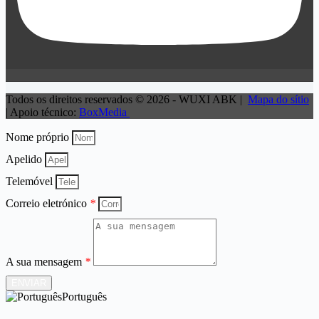
Todos os direitos reservados © 2026 - WUXI ABK |
Mapa do sítio
| Apoio técnico:
BoxMedia
Nome próprio
Apelido
Telemóvel
Correio eletrónico
*
A sua mensagem
*
ENVIAR
Português