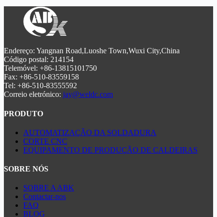
aço-carbono até 300 mm. Com um controlo avançado de gás
e um desempenho estável, assegura cortes limpos com o
mínimo de escória. A construção robusta e o sistema CNC
de fácil utilização tornam-na ideal para aplicações industriais
pesadas, como a construção naval e a construção civil.
Endereço: Yangnan Road,Luoshe Town,Wuxi City,China
Código postal: 214154
Telemóvel: +86-13815101750
Fax: +86-510-83559158
Tel: +86-510-83555592
Correio eletrónico:
jay@weldc.com
PRODUTO
AUTOMATIZAÇÃO DA SOLDADURA
CORTE CNC
EQUIPAMENTO DE PRODUÇÃO DE CALDEIRAS
SOBRE NÓS
SOBRE A ABK
Contactar-nos
FAQ
BLOG