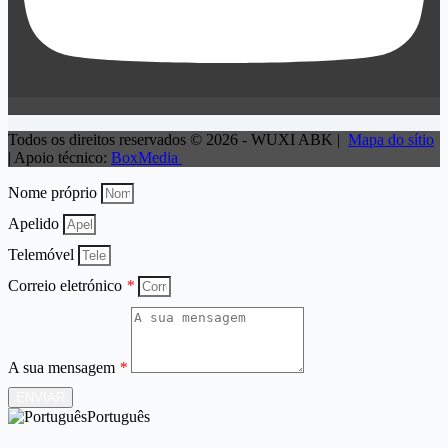
Todos os direitos reservados © 2026 - WUXI ABK |
Mapa do sítio
| Apoio técnico:
BoxMedia
Nome próprio
Apelido
Telemóvel
Correio eletrónico
*
A sua mensagem
*
ENVIAR
Português