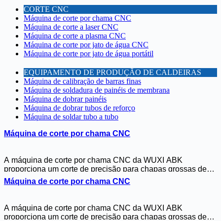
CORTE CNC
Máquina de corte por chama CNC
Máquina de corte a laser CNC
Máquina de corte a plasma CNC
Máquina de corte por jato de água CNC
Máquina de corte por jato de água portátil
EQUIPAMENTO DE PRODUÇÃO DE CALDEIRAS
Máquina de calibração de barras finas
Máquina de soldadura de painéis de membrana
Máquina de dobrar painéis
Máquina de dobrar tubos de reforço
Máquina de soldar tubo a tubo
Máquina de corte por chama CNC
A máquina de corte por chama CNC da WUXI ABK
proporciona um corte de precisão para chapas grossas de
aço-carbono até 300 mm. Com um controlo avançado de gás
Máquina de corte por chama CNC
e um desempenho estável, assegura cortes limpos com o
mínimo de escória. A construção robusta e o sistema CNC
de fácil utilização tornam-na ideal para aplicações industriais
A máquina de corte por chama CNC da WUXI ABK
pesadas, como a construção naval e a construção civil.
proporciona um corte de precisão para chapas grossas de