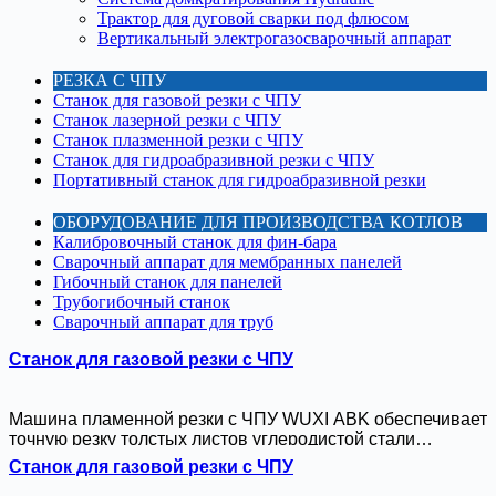
Трактор для дуговой сварки под флюсом
Вертикальный электрогазосварочный аппарат
РЕЗКА С ЧПУ
Станок для газовой резки с ЧПУ
Станок лазерной резки с ЧПУ
Станок плазменной резки с ЧПУ
Станок для гидроабразивной резки с ЧПУ
Портативный станок для гидроабразивной резки
ОБОРУДОВАНИЕ ДЛЯ ПРОИЗВОДСТВА КОТЛОВ
Калибровочный станок для фин-бара
Сварочный аппарат для мембранных панелей
Гибочный станок для панелей
Трубогибочный станок
Сварочный аппарат для труб
Станок для газовой резки с ЧПУ
Машина пламенной резки с ЧПУ WUXI ABK обеспечивает
точную резку толстых листов углеродистой стали
толщиной до 300 мм. Благодаря усовершенствованному
Станок для газовой резки с ЧПУ
газовому контролю и стабильной работе он обеспечивает