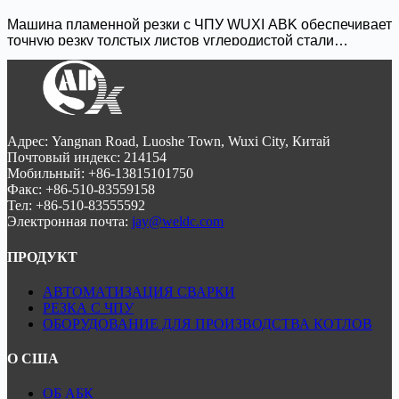
чистую резку с минимальным количеством шлака.
Прочная конструкция и удобная система ЧПУ делают его
Машина пламенной резки с ЧПУ WUXI ABK обеспечивает
идеальным для тяжелых промышленных применений,
точную резку толстых листов углеродистой стали
таких как судостроение и строительство.
толщиной до 300 мм. Благодаря усовершенствованному
газовому контролю и стабильной работе он обеспечивает
чистую резку с минимальным количеством шлака.
Прочная конструкция и удобная система ЧПУ делают его
идеальным для тяжелых промышленных применений,
таких как судостроение и строительство.
Адрес: Yangnan Road, Luoshe Town, Wuxi City, Китай
Почтовый индекс: 214154
Мобильный: +86-13815101750
Факс: +86-510-83559158
Тел: +86-510-83555592
Электронная почта:
jay@weldc.com
ПРОДУКТ
АВТОМАТИЗАЦИЯ СВАРКИ
РЕЗКА С ЧПУ
ОБОРУДОВАНИЕ ДЛЯ ПРОИЗВОДСТВА КОТЛОВ
О США
ОБ АБК