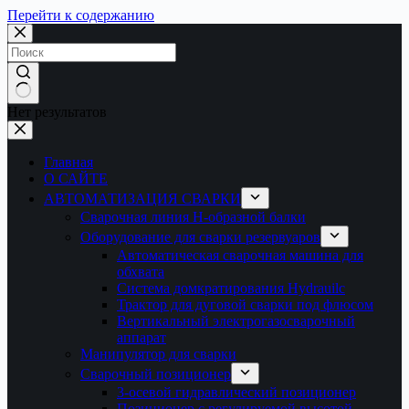
Перейти к содержанию
Нет результатов
Главная
О САЙТЕ
АВТОМАТИЗАЦИЯ СВАРКИ
Сварочная линия H-образной балки
Оборудование для сварки резервуаров
Автоматическая сварочная машина для
обхвата
Система домкратирования Hydrauilc
Трактор для дуговой сварки под флюсом
Вертикальный электрогазосварочный
аппарат
Манипулятор для сварки
Сварочный позиционер
3-осевой гидравлический позиционер
Позиционер с регулируемой высотой