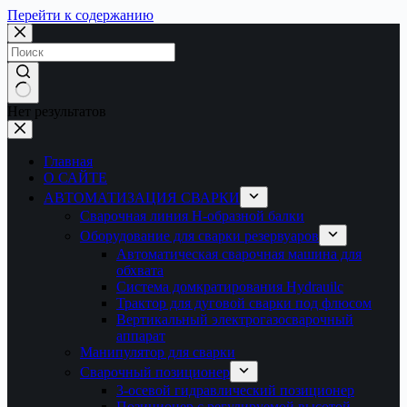
Перейти к содержанию
Нет результатов
Главная
О САЙТЕ
АВТОМАТИЗАЦИЯ СВАРКИ
Сварочная линия H-образной балки
Оборудование для сварки резервуаров
Автоматическая сварочная машина для
обхвата
Система домкратирования Hydrauilc
Трактор для дуговой сварки под флюсом
Вертикальный электрогазосварочный
аппарат
Манипулятор для сварки
Сварочный позиционер
3-осевой гидравлический позиционер
Позиционер с регулируемой высотой