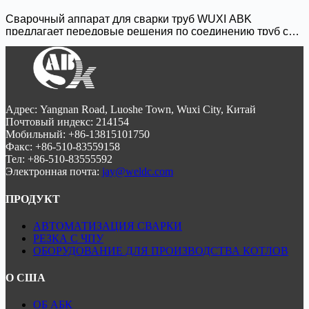
управлению AVC, сертификации ASME/EN и более
высокой скорости осаждения 40% этот сварочный
Сварочный аппарат для сварки труб WUXI ABK
аппарат обеспечивает высококачественные результаты
предлагает передовые решения по соединению труб с
для котельных, электростанций и промышленных
помощью гибридной сварки GTAW/MIG и технологии
трубопроводов. Самообучающееся программное
горячей проволоки TIG. Благодаря интеллектуальному
обеспечение еще больше повышает точность и
управлению AVC, сертификации ASME/EN и более
эффективность сварки.
высокой скорости осаждения 40% этот сварочный
аппарат обеспечивает высококачественные результаты
для котельных, электростанций и промышленных
Адрес: Yangnan Road, Luoshe Town, Wuxi City, Китай
трубопроводов. Самообучающееся программное
Почтовый индекс: 214154
обеспечение еще больше повышает точность и
Мобильный: +86-13815101750
эффективность сварки.
Факс: +86-510-83559158
Тел: +86-510-83555592
Электронная почта:
jay@weldc.com
ПРОДУКТ
АВТОМАТИЗАЦИЯ СВАРКИ
РЕЗКА С ЧПУ
ОБОРУДОВАНИЕ ДЛЯ ПРОИЗВОДСТВА КОТЛОВ
О США
ОБ АБК