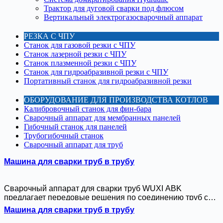
Трактор для дуговой сварки под флюсом
Вертикальный электрогазосварочный аппарат
РЕЗКА С ЧПУ
Станок для газовой резки с ЧПУ
Станок лазерной резки с ЧПУ
Станок плазменной резки с ЧПУ
Станок для гидроабразивной резки с ЧПУ
Портативный станок для гидроабразивной резки
ОБОРУДОВАНИЕ ДЛЯ ПРОИЗВОДСТВА КОТЛОВ
Калибровочный станок для фин-бара
Сварочный аппарат для мембранных панелей
Гибочный станок для панелей
Трубогибочный станок
Сварочный аппарат для труб
Машина для сварки труб в трубу
Сварочный аппарат для сварки труб WUXI ABK
предлагает передовые решения по соединению труб с
помощью гибридной сварки GTAW/MIG и технологии
Машина для сварки труб в трубу
горячей проволоки TIG. Благодаря интеллектуальному