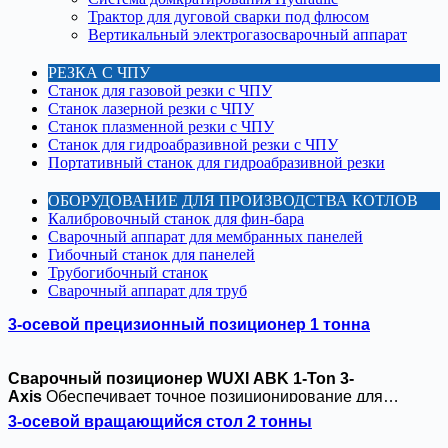
Трактор для дуговой сварки под флюсом
Вертикальный электрогазосварочный аппарат
РЕЗКА С ЧПУ
Станок для газовой резки с ЧПУ
Станок лазерной резки с ЧПУ
Станок плазменной резки с ЧПУ
Станок для гидроабразивной резки с ЧПУ
Портативный станок для гидроабразивной резки
ОБОРУДОВАНИЕ ДЛЯ ПРОИЗВОДСТВА КОТЛОВ
Калибровочный станок для фин-бара
Сварочный аппарат для мембранных панелей
Гибочный станок для панелей
Трубогибочный станок
Сварочный аппарат для труб
3-осевой прецизионный позиционер 1 тонна
Сварочный позиционер WUXI ABK 1-Ton 3-
Axis
Обеспечивает точное позиционирование для
роботизированных сварочных работ. Благодаря
3-осевой вращающийся стол 2 тонны
функциям наклона/поворота с сервоприводом (наклон 0-