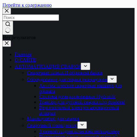
Перейти к содержанию
Нет результатов
Главная
О САЙТЕ
АВТОМАТИЗАЦИЯ СВАРКИ
Сварочная линия H-образной балки
Оборудование для сварки резервуаров
Автоматическая сварочная машина для
обхвата
Система домкратирования Hydrauilc
Трактор для дуговой сварки под флюсом
Вертикальный электрогазосварочный
аппарат
Манипулятор для сварки
Сварочный позиционер
3-осевой гидравлический позиционер
Позиционер с регулируемой высотой