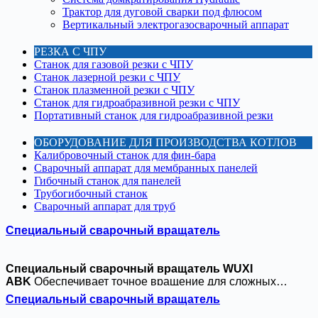
Трактор для дуговой сварки под флюсом
Вертикальный электрогазосварочный аппарат
РЕЗКА С ЧПУ
Станок для газовой резки с ЧПУ
Станок лазерной резки с ЧПУ
Станок плазменной резки с ЧПУ
Станок для гидроабразивной резки с ЧПУ
Портативный станок для гидроабразивной резки
ОБОРУДОВАНИЕ ДЛЯ ПРОИЗВОДСТВА КОТЛОВ
Калибровочный станок для фин-бара
Сварочный аппарат для мембранных панелей
Гибочный станок для панелей
Трубогибочный станок
Сварочный аппарат для труб
Специальный сварочный вращатель
Специальный сварочный вращатель WUXI
ABK
Обеспечивает точное вращение для сложных
сварочных работ. Благодаря
Непрерывное вращение
Специальный сварочный вращатель
на 360°
и
Точность ±0,5°
это
сверхмощный