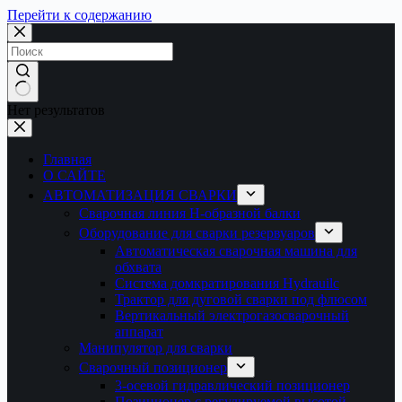
Перейти к содержанию
Нет результатов
Главная
О САЙТЕ
АВТОМАТИЗАЦИЯ СВАРКИ
Сварочная линия H-образной балки
Оборудование для сварки резервуаров
Автоматическая сварочная машина для
обхвата
Система домкратирования Hydrauilc
Трактор для дуговой сварки под флюсом
Вертикальный электрогазосварочный
аппарат
Манипулятор для сварки
Сварочный позиционер
3-осевой гидравлический позиционер
Позиционер с регулируемой высотой