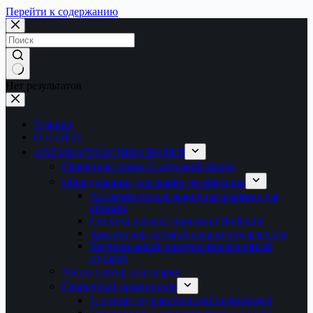
Перейти к содержанию
Нет результатов
Главная
О САЙТЕ
АВТОМАТИЗАЦИЯ СВАРКИ
Сварочная линия H-образной балки
Оборудование для сварки резервуаров
Автоматическая сварочная машина для
обхвата
Система домкратирования Hydrauilc
Трактор для дуговой сварки под флюсом
Вертикальный электрогазосварочный
аппарат
Манипулятор для сварки
Сварочный позиционер
3-осевой гидравлический позиционер
Позиционер с регулируемой высотой